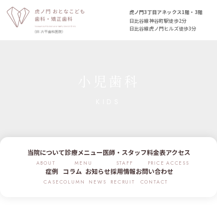
虎ノ門3丁目アネックス1階・3階
日比谷線神谷町駅
徒歩2分
日比谷線虎ノ門ヒルズ
徒歩3分
小児歯科
KIDS
当院について
診療メニュー
医師・スタッフ
料金表
アクセス
ABOUT
MENU
STAFF
PRICE
ACCESS
症例
コラム
お知らせ
採用情報
お問い合わせ
CASE
COLUMN
NEWS
RECRUIT
CONTACT